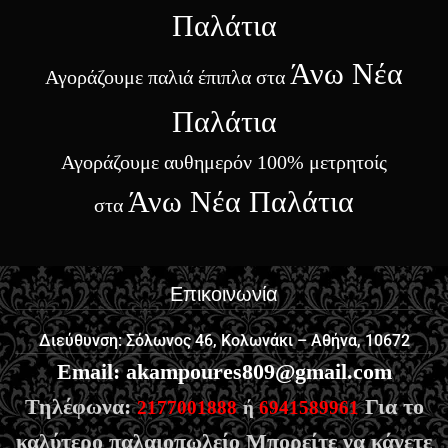
Παλάτια
Άνω Νέα
Αγοράζουμε παλιά έπιπλα στα
Παλάτια
Αγοράζουμε αυθημερόν 100% μετρητοίς
Άνω Νέα Παλάτια
στα
Επικοινωνία
Διεύθυνση: Σόλωνος 46, Κολωνάκι – Αθήνα, 10672
Email
:
akampoures809@gmail.com
Τηλέφωνα:
Για το
2177001888
ή
6941589961
καλύτερο παλαιοπωλείο Μπορείτε να κάνετε