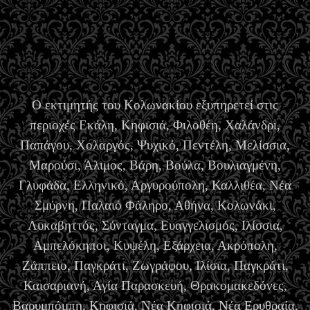
Ο εκτιμητής του Κολωνακίου εξυπηρετεί στις
περιοχές Εκάλη, Κηφισιά, Φιλοθέη, Χαλάνδρι,
Παπάγου, Χολαργός, Ψυχικό, Πεντέλη, Μελίσσια,
Μαρούσι, Άλιμος, Βάρη, Βούλα, Βουλιαγμένη,
Γλυφάδα, Ελληνικό, Αργυρούπολη, Καλλιθέα, Νέα
Σμύρνη, Παλαιό Φάληρο, Αθήνα, Κολωνάκι,
Λυκαβηττός, Σύνταγμα, Ευαγγελισμός, Ιλίσσια,
Αμπελόκηποι, Κυψέλη, Εξάρχεια, Ακρόπολη,
Ζάππειο, Παγκράτι, Ζωγράφου, Ιλίσια, Παγκράτι,
Καισαριανή, Αγία Παρασκευή, Θρακομακεδόνες,
Βαρυμπόμπη, Κηφισιά, Νέα Κηφισιά, Νέα Ερυθραία,