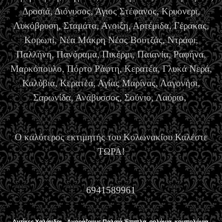
Δροσιά, Διόνυσος, Άγιος Στέφανος, Κρυονερι,
Λυκόβρυση, Σταμάτα, Ανοιξη, Αρτέμιδα, Γέρακας,
Κορωπί, Νέα Μάκρη Νέος Βουτζάς, Ντράφι,
Παλλήνη, Πανόραμα, Πικέρμι, Παιανία, Ραφήνα,
Μαρκόπουλο, Πόρτο Ράφτη, Κερατέα, Γλυκά Νερά,
Καλύβια, Κερατέα, Αγίας Μαρίνας, Λαγονήσι,
Σαρωνίδα, Ανάβυσσος, Σούνιο, Λαύριο,
Ο καλύτερος εκτιμητής του Κολωνακίου Καλέστε
ΤΩΡΑ!
6941589961