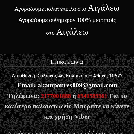
Αιγάλεω
Αγοράζουμε παλιά έπιπλα στο
Αγοράζουμε αυθημερόν 100% μετρητοίς
Αιγάλεω
στο
Επικοινωνία
Διεύθυνση: Σόλωνος 46, Κολωνάκι – Αθήνα, 10672
Email
:
akampoures809@gmail.com
Τηλέφωνα:
Για το
2177001888
ή
6941589961
καλύτερο παλαιοπωλείο Μπορείτε να κάνετε
και χρήση Viber
Αγοράζουμε παλιά αντικείμενα, παλιά έπιπλα, αντίκες,