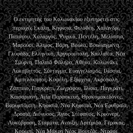
Ο εκτιμητής του Κολωνακίου εξυπηρετεί στις
περιοχές Εκάλη, Κηφισιά, Φιλοθέη, Χαλάνδρι,
Παπάγου, Χολαργός, Ψυχικό, Πεντέλη, Μελίσσια,
Μαρούσι, Άλιμος, Βάρη, Βούλα, Βουλιαγμένη,
Γλυφάδα, Ελληνικό, Αργυρούπολη, Καλλιθέα, Νέα
Σμύρνη, Παλαιό Φάληρο, Αθήνα, Κολωνάκι,
Λυκαβηττός, Σύνταγμα, Ευαγγελισμός, Ιλίσσια,
Αμπελόκηποι, Κυψέλη, Εξάρχεια, Ακρόπολη,
Ζάππειο, Παγκράτι, Ζωγράφου, Ιλίσια, Παγκράτι,
Καισαριανή, Αγία Παρασκευή, Θρακομακεδόνες,
Βαρυμπόμπη, Κηφισιά, Νέα Κηφισιά, Νέα Ερυθραία,
Δροσιά, Διόνυσος, Άγιος Στέφανος, Κρυονερι,
Λυκόβρυση, Σταμάτα, Ανοιξη, Αρτέμιδα, Γέρακας,
Κορωπί, Νέα Μάκρη Νέος Βουτζάς, Ντράφι,