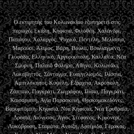
Ο εκτιμητής του Κολωνακίου εξυπηρετεί στις
περιοχές Εκάλη, Κηφισιά, Φιλοθέη, Χαλάνδρι,
Παπάγου, Χολαργός, Ψυχικό, Πεντέλη, Μελίσσια,
Μαρούσι, Άλιμος, Βάρη, Βούλα, Βουλιαγμένη,
Γλυφάδα, Ελληνικό, Αργυρούπολη, Καλλιθέα, Νέα
Σμύρνη, Παλαιό Φάληρο, Αθήνα, Κολωνάκι,
Λυκαβηττός, Σύνταγμα, Ευαγγελισμός, Ιλίσσια,
Αμπελόκηποι, Κυψέλη, Εξάρχεια, Ακρόπολη,
Ζάππειο, Παγκράτι, Ζωγράφου, Ιλίσια, Παγκράτι,
Καισαριανή, Αγία Παρασκευή, Θρακομακεδόνες,
Βαρυμπόμπη, Κηφισιά, Νέα Κηφισιά, Νέα Ερυθραία,
Δροσιά, Διόνυσος, Άγιος Στέφανος, Κρυονερι,
Λυκόβρυση, Σταμάτα, Ανοιξη, Αρτέμιδα, Γέρακας,