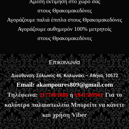
Άμεση εκτίμηση στο χώρο σας
στους Θρακομακεδόνες
Αγοράζουμε παλιά έπιπλα στους Θρακομακεδόνες
Αγοράζουμε αυθημερόν 100% μετρητοίς
στους Θρακομακεδόνες
Επικοινωνία
Διεύθυνση: Σόλωνος 46, Κολωνάκι – Αθήνα, 10672
Email
:
akampoures809@gmail.com
Τηλέφωνα:
Για το
2177001888
ή
6941589961
καλύτερο παλαιοπωλείο Μπορείτε να κάνετε
και χρήση Viber