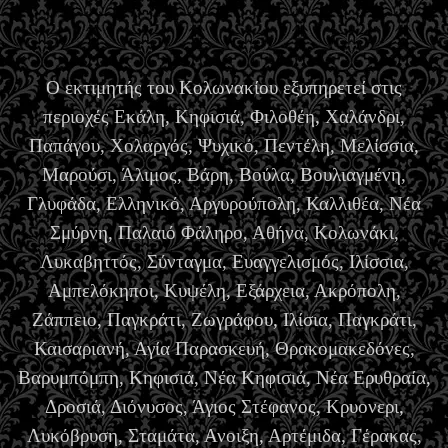
Ο εκτιμητής του Κολωνακίου εξυπηρετεί στις
περιοχές Εκάλη, Κηφισιά, Φιλοθέη, Χαλάνδρι,
Παπάγου, Χολαργός, Ψυχικό, Πεντέλη, Μελίσσια,
Μαρούσι, Άλιμος, Βάρη, Βούλα, Βουλιαγμένη,
Γλυφάδα, Ελληνικό, Αργυρούπολη, Καλλιθέα, Νέα
Σμύρνη, Παλαιό Φάληρο, Αθήνα, Κολωνάκι,
Λυκαβηττός, Σύνταγμα, Ευαγγελισμός, Ιλίσσια,
Αμπελόκηποι, Κυψέλη, Εξάρχεια, Ακρόπολη,
Ζάππειο, Παγκράτι, Ζωγράφου, Ιλίσια, Παγκράτι,
Καισαριανή, Αγία Παρασκευή, Θρακομακεδόνες,
Βαρυμπόμπη, Κηφισιά, Νέα Κηφισιά, Νέα Ερυθραία,
Δροσιά, Διόνυσος, Άγιος Στέφανος, Κρυονερι,
Λυκόβρυση, Σταμάτα, Ανοιξη, Αρτέμιδα, Γέρακας,