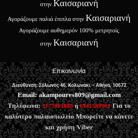
Καισαριανή
στην
Καισαριανή
Αγοράζουμε παλιά έπιπλα στην
Αγοράζουμε αυθημερόν 100% μετρητοίς
Καισαριανή
στην
Επικοινωνία
Διεύθυνση: Σόλωνος 46, Κολωνάκι – Αθήνα, 10672
Email
:
akampoures809@gmail.com
Τηλέφωνα:
Για το
2177001888
ή
6941589961
καλύτερο παλαιοπωλείο Μπορείτε να κάνετε
και χρήση Viber