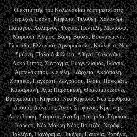
Ο εκτιμητής του Κολωνακίου εξυπηρετεί στις
περιοχές Εκάλη, Κηφισιά, Φιλοθέη, Χαλάνδρι,
Παπάγου, Χολαργός, Ψυχικό, Πεντέλη, Μελίσσια,
Μαρούσι, Άλιμος, Βάρη, Βούλα, Βουλιαγμένη,
Γλυφάδα, Ελληνικό, Αργυρούπολη, Καλλιθέα, Νέα
Σμύρνη, Παλαιό Φάληρο, Αθήνα, Κολωνάκι,
Λυκαβηττός, Σύνταγμα, Ευαγγελισμός, Ιλίσσια,
Αμπελόκηποι, Κυψέλη, Εξάρχεια, Ακρόπολη,
Ζάππειο, Παγκράτι, Ζωγράφου, Ιλίσια, Παγκράτι,
Καισαριανή, Αγία Παρασκευή, Θρακομακεδόνες,
Βαρυμπόμπη, Κηφισιά, Νέα Κηφισιά, Νέα Ερυθραία,
Δροσιά, Διόνυσος, Άγιος Στέφανος, Κρυονερι,
Λυκόβρυση, Σταμάτα, Ανοιξη, Αρτέμιδα, Γέρακας,
Κορωπί, Νέα Μάκρη Νέος Βουτζάς, Ντράφι,
Παλλήνη, Πανόραμα, Πικέρμι, Παιανία, Ραφήνα,