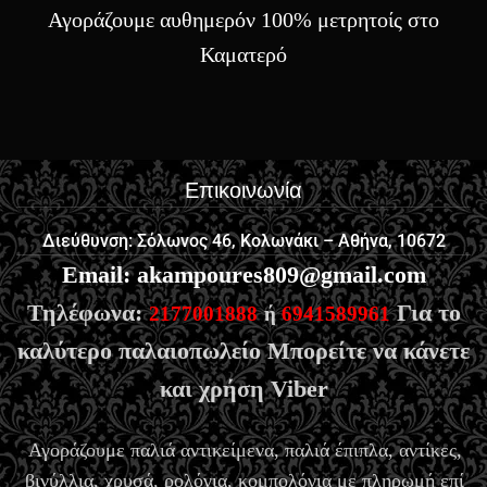
Αγοράζουμε αυθημερόν 100% μετρητοίς στο
Καματερό
Επικοινωνία
Διεύθυνση: Σόλωνος 46, Κολωνάκι – Αθήνα, 10672
Email
:
akampoures809@gmail.com
Τηλέφωνα:
Για το
2177001888
ή
6941589961
καλύτερο παλαιοπωλείο Μπορείτε να κάνετε
και χρήση Viber
Αγοράζουμε παλιά αντικείμενα, παλιά έπιπλα, αντίκες,
βινύλλια, χρυσά, ρολόγια, κομπολόγια με πληρωμή επί