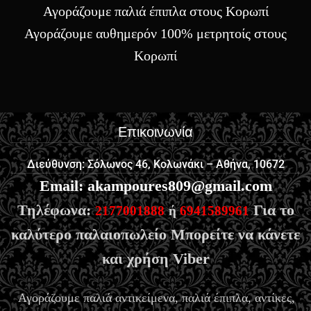
Αγοράζουμε παλιά έπιπλα στους Κορωπί
Αγοράζουμε αυθημερόν 100% μετρητοίς στους
Κορωπί
Επικοινωνία
Διεύθυνση: Σόλωνος 46, Κολωνάκι – Αθήνα, 10672
Email
:
akampoures809@gmail.com
Τηλέφωνα:
Για το
2177001888
ή
6941589961
καλύτερο παλαιοπωλείο Μπορείτε να κάνετε
και χρήση Viber
Αγοράζουμε παλιά αντικείμενα, παλιά έπιπλα, αντίκες,