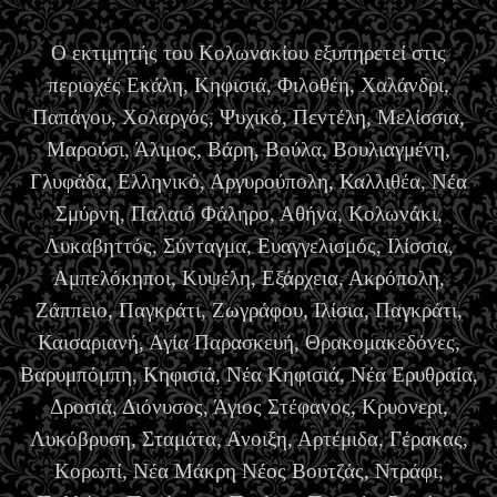
Ο εκτιμητής του Κολωνακίου εξυπηρετεί στις
περιοχές Εκάλη, Κηφισιά, Φιλοθέη, Χαλάνδρι,
Παπάγου, Χολαργός, Ψυχικό, Πεντέλη, Μελίσσια,
Μαρούσι, Άλιμος, Βάρη, Βούλα, Βουλιαγμένη,
Γλυφάδα, Ελληνικό, Αργυρούπολη, Καλλιθέα, Νέα
Σμύρνη, Παλαιό Φάληρο, Αθήνα, Κολωνάκι,
Λυκαβηττός, Σύνταγμα, Ευαγγελισμός, Ιλίσσια,
Αμπελόκηποι, Κυψέλη, Εξάρχεια, Ακρόπολη,
Ζάππειο, Παγκράτι, Ζωγράφου, Ιλίσια, Παγκράτι,
Καισαριανή, Αγία Παρασκευή, Θρακομακεδόνες,
Βαρυμπόμπη, Κηφισιά, Νέα Κηφισιά, Νέα Ερυθραία,
Δροσιά, Διόνυσος, Άγιος Στέφανος, Κρυονερι,
Λυκόβρυση, Σταμάτα, Ανοιξη, Αρτέμιδα, Γέρακας,
Κορωπί, Νέα Μάκρη Νέος Βουτζάς, Ντράφι,